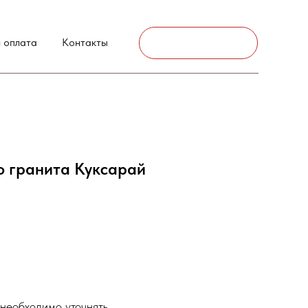
г. Аксай
 оплата
Контакты
Связаться
о гранита Куксарай
необходимо уточнять