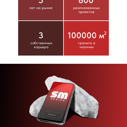
5
600
лет на рынке
реализованных
проектов
3
100000 м
2
собственных
гранита в
карьера
наличии