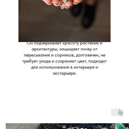
украшения клумб, создания садовых
дорожек, отсыпки площадок, оформления
водоемов и ландшафтных композиций.
Разнообразие фракций и оттенков
позволяет воплотить любые дизайнерские
решения. Декоративный сыпучий камень
сочетает в себе эстетику и практичность.
Он подчеркивает красоту растений и
архитектуры, защищает почву от
пересыхания и сорняков, долговечен, не
требует ухода и сохраняет цвет, подходит
для использования в интерьере и
экстерьере.