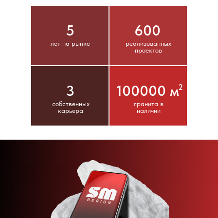
5
600
лет на рынке
реализованных
проектов
3
100000 м
2
собственных
гранита в
карьера
наличии