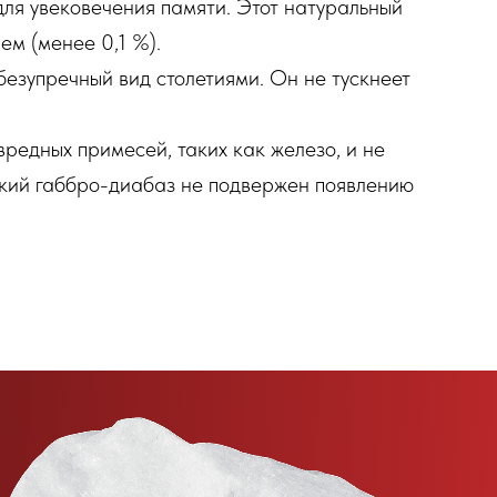
для увековечения памяти. Этот натуральный
м (менее 0,1 %).
безупречный вид столетиями. Он не тускнеет
редных примесей, таких как железо, и не
ский габбро-диабаз не подвержен появлению