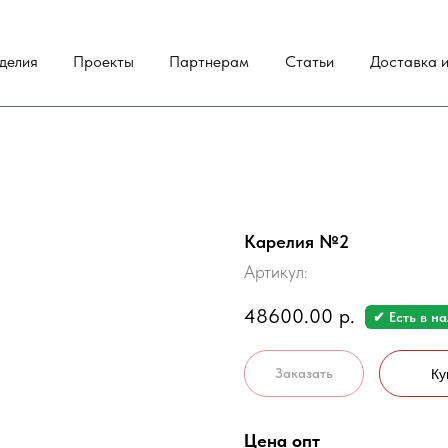
делия
Проекты
Партнерам
Статьи
Доставка и
Карелия №2
Артикул:
48600.00
р.
✔ Есть в н
Заказать
Ку
Цена опт