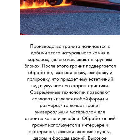
Производство гранита начинается с
Фонтан «Ротонда»
Памятник имени героя
добычи этого натурального камня в
Великой Отечественной
войны Оганова С.А.
карьерах, где его извлекают в крупных
блоках. После этого гранит подвергается
обработке, включая резку, шлифовку и
полировку, что придает ему эстетичный
вид и улучшает его характеристики.
Современные технологии позволяют
создавать изделия любой формы и
Жилой комплекс
Фонтан «Витязь»
размера, что делает гранит
«Пушкин»
универсальным материалом для
строительства и дизайна. Обработанный
гранит используется в интерьере и
экстерьере, включая входные группы,
дворы и фасады зданий. Высокое