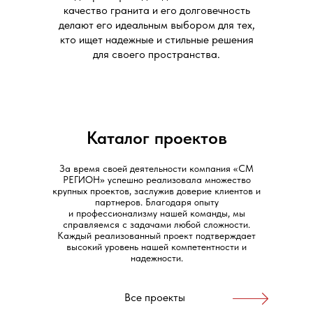
качество гранита и его долговечность
Фонтан «Орфей»
Памятник в честь 80-я
делают его идеальным выбором для тех,
Великой Отечественной
кто ищет надежные и стильные решения
войны на территории
для своего пространства.
Электровозоремонтного
завода г.Ростова-на-
Дону
Каталог проектов
За время своей деятельности компания «СМ
РЕГИОН» успешно реализовала множество
крупных проектов, заслужив доверие клиентов и
партнеров. Благодаря опыту
и профессионализму нашей команды, мы
справляемся с задачами любой сложности.
Каждый реализованный проект подтверждает
высокий уровень нашей компетентности и
надежности.
Все проекты