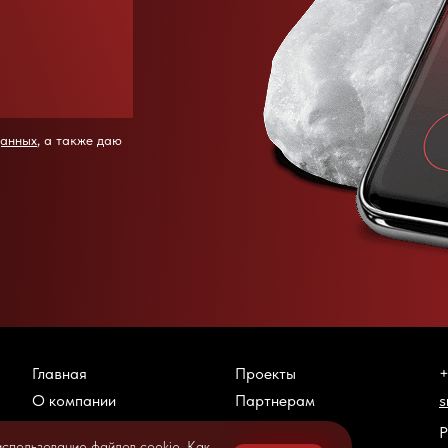
данных
, а также даю
Главная
Проекты
+
О компании
Партнерам
s
Каталог
Контакты
Р
использование файлов cookie. Как