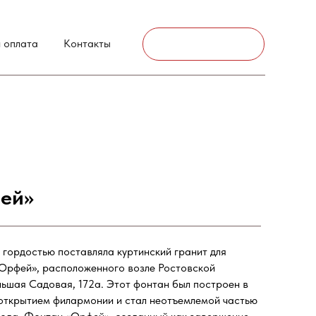
г. Аксай
 оплата
Контакты
Связаться
ей»
ордостью поставляла куртинский гранит для
Орфей», расположенного возле Ростовской
льшая Садовая, 172а. Этот фонтан был построен в
 открытием филармонии и стал неотъемлемой частью