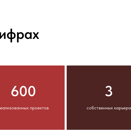
цифрах
600
3
еализованных проектов
собственных карьера