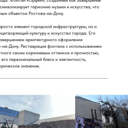
рода. Фонтан «Орфей», созданный как завершение
символизирует гармонию музыки и искусства, что
рным объектом Ростова-на-Дону.
просто элемент городской инфраструктуры, но и
ицетворяющий культуру и искусство города. Его
завершением архитектурного оформления
а-на-Дону. Реставрация фонтана с использованием
стного своим коричневым оттенком и прочностью,
 его первоначальный блеск и элегантность,
орическое значение.