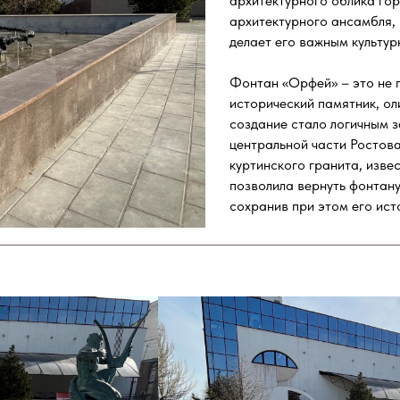
архитектурного облика го
архитектурного ансамбля, 
делает его важным культу
Фонтан «Орфей» – это не 
исторический памятник, ол
создание стало логичным 
центральной части Ростов
куртинского гранита, изве
позволила вернуть фонтану
сохранив при этом его ист