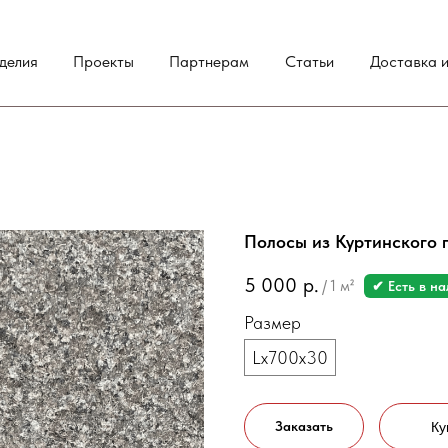
делия
Проекты
Партнерам
Статьи
Доставка и
Полосы из Куртинского 
5 000
р.
/
1 м²
✔ Есть в н
Размер
Lх700х30
Заказать
Ку