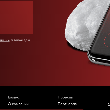
данных
, а также даю
Главная
Проекты
+
О компании
Партнерам
s