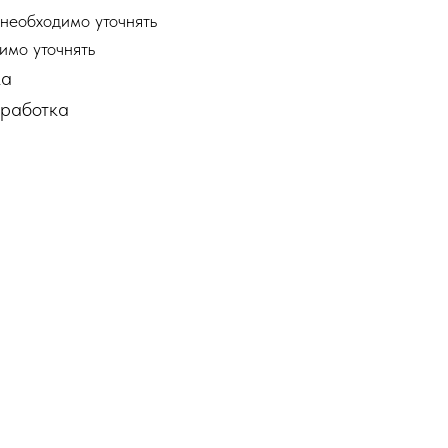
необходимо уточнять
имо уточнять
ка
бработка