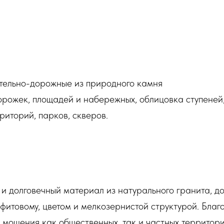
тельно-дорожные из природного камня
рожек, площадей и набережных, облицовка ступеней,
риторий, парков, скверов.
 и долговечный материал из натурального гранита, д
итовому, цветом и мелкозернистой структурой. Благ
я мощения как общественных, так и частных территори