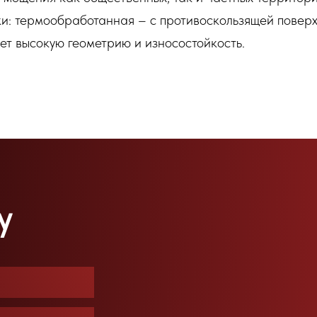
ки: термообработанная – с противоскользящей поверх
т высокую геометрию и износостойкость.
у