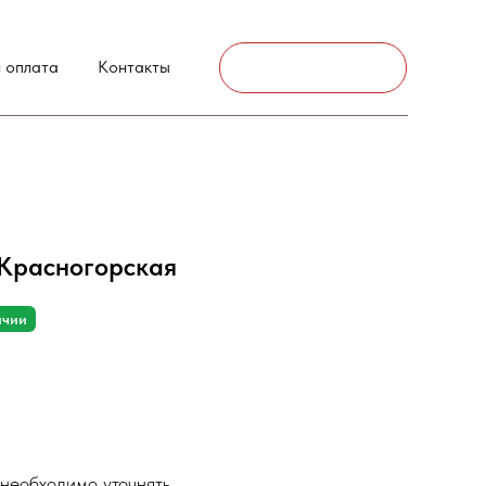
г. Аксай
 оплата
Контакты
Связаться
 Красногорская
ичии
необходимо уточнять