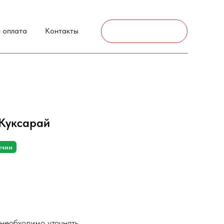
г. Аксай
 оплата
Контакты
Связаться
 Куксарай
ичии
необходимо уточнять