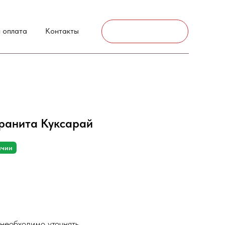
г. Аксай
 оплата
Контакты
Связаться
гранита Куксарай
ичии
необходимо уточнять