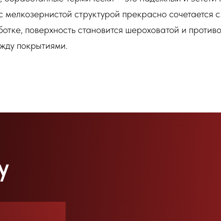
с мелкозернистой структурой прекрасно сочетается с
отке, поверхность становится шероховатой и противо
жду покрытиями.
у