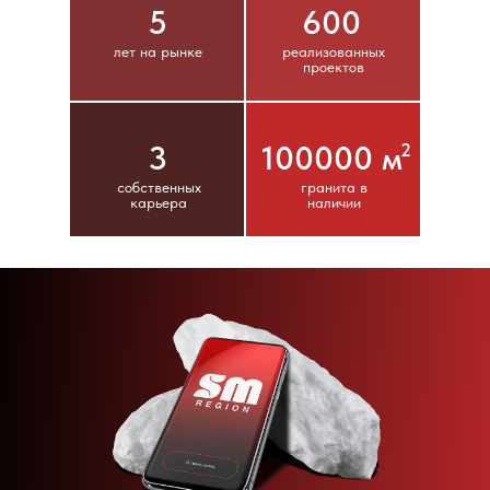
5
600
лет на рынке
реализованных
проектов
3
100000 м
2
собственных
гранита в
карьера
наличии